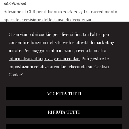
06/08/2026
Adesione al CPB per il biennio 2026-2027 tra ravvedimento
speciale e revisione delle cause di decadenza
06/08/2026
Ci serviamo dei cookie per diversi fini, tra l'altro per
Personale scolastico: cosa cambia dopo l'illegittimità del
consentire funzioni del sito web e attività di marketing
limite dei 70 anni al lavoro
mirate. Per maggiori informazioni, riveda la nostra
informativa sulla privacy e sui cookie.
Può gestire le
impostazioni relative ai cookie, cliccando su 'Gestisci
Cookie'
ACCETTA TUTTI
RIFIUTA TUTTI
© 2026 Copyright Studio Marchionni & Partners. Tutti i diritti