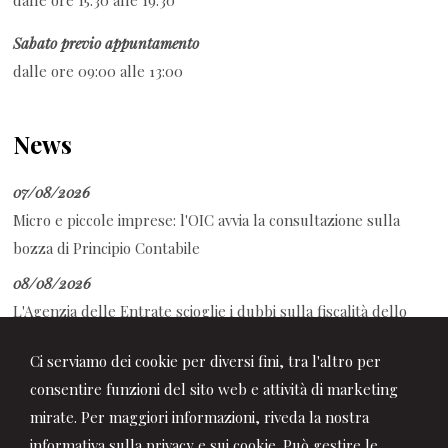
dalle ore 15:30 alle 19:30
Sabato previo appuntamento
dalle ore 09:00 alle 13:00
News
07/08/2026
Micro e piccole imprese: l'OIC avvia la consultazione sulla
bozza di Principio Contabile
08/08/2026
L'Agenzia delle Entrate scioglie i dubbi sulla fiscalità dello
sport
Ci serviamo dei cookie per diversi fini, tra l'altro per
08/08/2026
consentire funzioni del sito web e attività di marketing
Decreto PA: tutte le novità in Gazzetta Ufficiale
mirate. Per maggiori informazioni, riveda la nostra
informativa sulla privacy e sui cookie.
Può gestire le