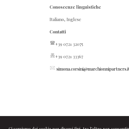
Conoscenze linguistiche
Italiano, Inglese
Contatti
+39 0721 32075
+39 0721 33367
simona.corsini@marchionnipartners.i
Ci serviamo dei cookie per diversi fini, tra l'altro per consent