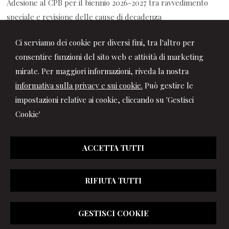
Adesione al CPB per il biennio 2026-2027 tra ravvedimento
speciale e revisione delle cause di decadenza
06/08/2026
Ci serviamo dei cookie per diversi fini, tra l'altro per
Decreto PA: le novità per ferie, retribuzione, prescrizione
consentire funzioni del sito web e attività di marketing
crediti di lavoro e contrasto al caporalato
mirate. Per maggiori informazioni, riveda la nostra
informativa sulla privacy e sui cookie.
Può gestire le
impostazioni relative ai cookie, cliccando su 'Gestisci
Cookie'
ACCETTA TUTTI
RIFIUTA TUTTI
© 2026 Copyright Studio Marchionni & Partners. Tutti i diritti
GESTISCI COOKIE
riservati | P.IVA 01064400417 |
Gestisci Cookie
|
Privacy
|