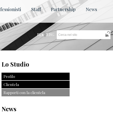
fessionisti
Staff
Partnership
News
ITA
|
ENG
Lo Studio
Profilo
Clientela
Rapporti con la clientela
News