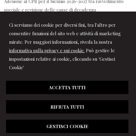
Adesione al CPB per il biennio 2026-2027 tra ravvedimento
speciale e revisione delle cause di decadenza
06/08/2026
Ci serviamo dei cookie per diversi fini, tra l'altro per
Decreto PA: le novità per ferie, retribuzione, prescrizione
consentire funzioni del sito web e attività di marketing
crediti di lavoro e contrasto al caporalato
mirate. Per maggiori informazioni, riveda la nostra
informativa sulla privacy e sui cookie.
Può gestire le
impostazioni relative ai cookie, cliccando su 'Gestisci
Cookie'
ACCETTA TUTTI
RIFIUTA TUTTI
© 2026 Copyright Studio Marchionni & Partners. Tutti i diritti
GESTISCI COOKIE
riservati | P.IVA 01064400417 |
Gestisci Cookie
|
Privacy
|