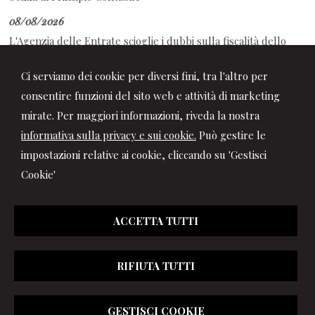
08/08/2026
L'Agenzia delle Entrate scioglie i dubbi sulla fiscalità dello
sport
Ci serviamo dei cookie per diversi fini, tra l'altro per
08/08/2026
consentire funzioni del sito web e attività di marketing
Decreto PA: tutte le novità in Gazzetta Ufficiale
mirate. Per maggiori informazioni, riveda la nostra
informativa sulla privacy e sui cookie.
Può gestire le
impostazioni relative ai cookie, cliccando su 'Gestisci
Cookie'
ACCETTA TUTTI
RIFIUTA TUTTI
© 2026 Copyright Studio Marchionni & Partners. Tutti i diritti
GESTISCI COOKIE