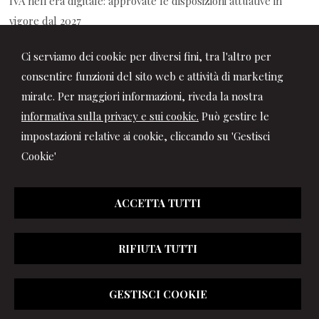
IVA nell'era digitale: approvate le disposizioni attuative in
vigore dal 2027
05/08/2026
Ci serviamo dei cookie per diversi fini, tra l'altro per
CCNL Commercio - Anpit: sottoscritto il Protocollo di
consentire funzioni del sito web e attività di marketing
rinnovo
mirate. Per maggiori informazioni, riveda la nostra
informativa sulla privacy e sui cookie.
Può gestire le
impostazioni relative ai cookie, cliccando su 'Gestisci
Cookie'
ACCETTA TUTTI
RIFIUTA TUTTI
© 2026 Copyright Studio Marchionni & Partners. Tutti i diritti
GESTISCI COOKIE
riservati | P.IVA 01064400417 |
Gestisci Cookie
|
Privacy
|