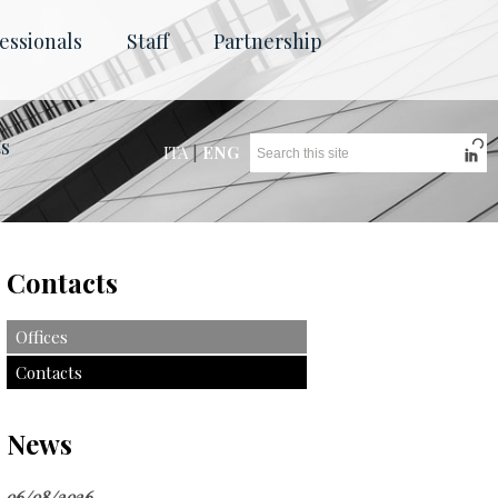
essionals
Staff
Partnership
ts
ITA
|
ENG
Contacts
Offices
Contacts
News
06/08/2026