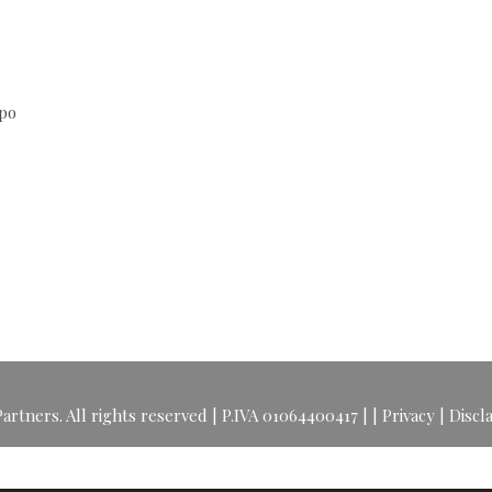
opo
rtners. All rights reserved | P.IVA 01064400417 |
|
Privacy
|
Discl