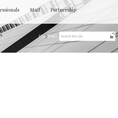
essionals
Staff
Partnership
ts
ITA
|
ENG