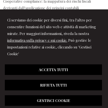
Cooperative compliance: la mappatura dei rischi fiscali
derivanti dall'applicazione dei principi contabili
07/08/2026
Ci serviamo dei cookie per diversi fini, tra l'altro per
Auto aziendale e fringe benefit: cosa succede durante ferie e
consentire funzioni del sito web e attività di marketing
assenze
mirate. Per maggiori informazioni, riveda la nostra
informativa sulla privacy e sui cookie.
Può gestire le
impostazioni relative ai cookie, cliccando su 'Gestisci
Cookie'
ACCETTA TUTTI
RIFIUTA TUTTI
© 2026 Copyright Studio Marchionni & Partners. Tutti i diritti
GESTISCI COOKIE
riservati | P.IVA 01064400417 |
Gestisci Cookie
|
Privacy
|